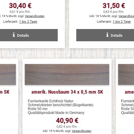
30,40 €
31,50 €
0,61 € pro lfm.
0,63 € pro lfm.
l. 19 % MwSt. zzgl.
Versandkosten
inkl. 19 % MwSt. zzgl.
Versandkos
Lieferzeit:
1 bis 2 Tage
Lieferzeit:
1 bis 2 Tage
Details
Details
mm SK
amerik. Nussbaum 34 x 0,5 mm SK
amer
Furnierkante Echtholz Natur
Furnier
Schmelzkleber beschichtet (Bügelkante)
Schmelz
Rolle 50 mn
Rolle 5
Qualitätsprodukt Made in Germany
Qualitä
40,90 €
0,82 € pro lfm.
inkl. 19 % MwSt. zzgl.
Versandkosten