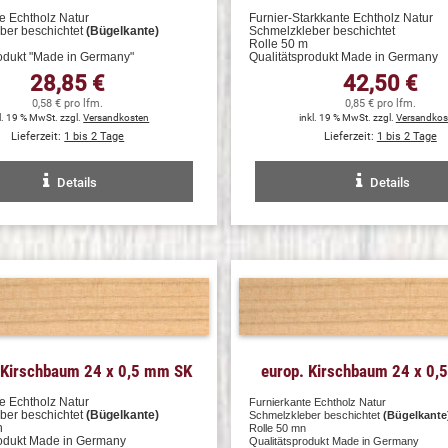
e Echtholz Natur
Furnier-Starkkante Echtholz Natur
ber beschichtet
(Bügelkante)
Schmelzkleber beschichtet
Rolle 50 m
rodukt "Made in Germany"
Qualitätsprodukt Made in Germany
28,85 €
42,50 €
0,58 € pro lfm.
0,85 € pro lfm.
l. 19 % MwSt. zzgl.
Versandkosten
inkl. 19 % MwSt. zzgl.
Versandkos
Lieferzeit:
1 bis 2 Tage
Lieferzeit:
1 bis 2 Tage
Details
Details
 Kirschbaum 24 x 0,5 mm SK
europ. Kirschbaum 24 x 0,
e Echtholz Natur
Furnierkante Echtholz Natur
ber beschichtet
(Bügelkante)
Schmelzkleber beschichtet
(Bügelkante
n
Rolle 50 mn
rodukt Made in Germany
Qualitätsprodukt Made in Germany