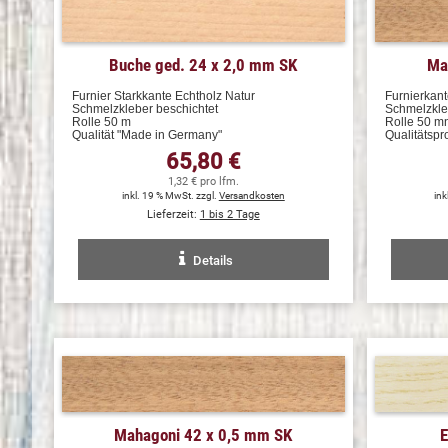
Buche ged. 24 x 2,0 mm SK
Ma
Furnier Starkkante Echtholz Natur
Furnierkant
Schmelzkleber beschichtet
Schmelzkle
Rolle 50 m
Rolle 50 m
Qualität "Made in Germany"
Qualitätsp
65,80 €
1,32 € pro lfm.
inkl. 19 % MwSt. zzgl.
Versandkosten
ink
Lieferzeit:
1 bis 2 Tage
Details
Mahagoni 42 x 0,5 mm SK
E