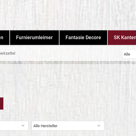
en
Furnierumleimer
Fantasie Decore
SK Kante
erkzettel