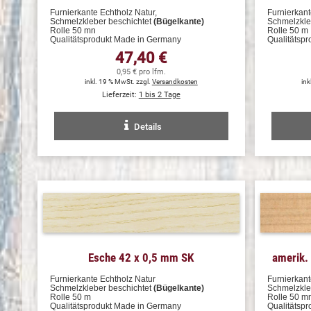
Furnierkante Echtholz Natur,
Furnierkant
Schmelzkleber beschichtet
(Bügelkante)
Schmelzkle
Rolle 50 mn
Rolle 50 m
Qualitätsprodukt Made in Germany
Qualitätsp
47,40 €
0,95 € pro lfm.
inkl. 19 % MwSt. zzgl.
Versandkosten
ink
Lieferzeit:
1 bis 2 Tage
Details
Esche 42 x 0,5 mm SK
amerik.
Furnierkante Echtholz Natur
Furnierkant
Schmelzkleber beschichtet
(Bügelkante)
Schmelzkle
Rolle 50 m
Rolle 50 m
Qualitätsprodukt Made in Germany
Qualitätsp