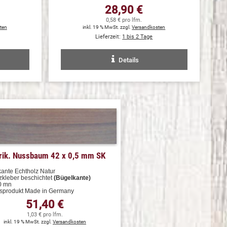
28,90 €
0,58 € pro lfm.
ten
inkl. 19 % MwSt. zzgl.
Versandkosten
Lieferzeit:
1 bis 2 Tage
Details
ik. Nussbaum 42 x 0,5 mm SK
kante Echtholz Natur
kleber beschichtet
(Bügelkante)
0 mn
tsprodukt Made in Germany
51,40 €
1,03 € pro lfm.
inkl. 19 % MwSt. zzgl.
Versandkosten