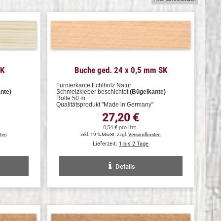
SK
Buche ged. 24 x 0,5 mm SK
Furnierkante Echtholz Natur
nte)
Schmelzkleber beschichtet
(Bügelkante)
Rolle 50 m
Qualitätsprodukt "Made in Germany"
27,20 €
0,54 € pro lfm.
ten
inkl. 19 % MwSt. zzgl.
Versandkosten
Lieferzeit:
1 bis 2 Tage
Details