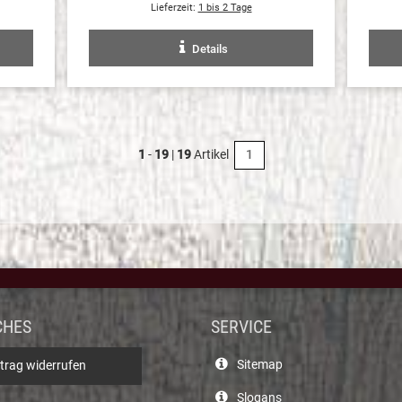
Lieferzeit:
1 bis 2 Tage
Details
1
-
19
|
19
Artikel
1
CHES
SERVICE
Sitemap
trag widerrufen
Slogans