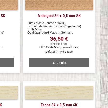
 SK
Mahagoni 34 x 0,5 mm SK
Furnierkante Echtholz Natur,
Schmelzkleber beschichtet
(Bügelkante)
Rolle 50 m
nd"
Qualitätsprodukt Made in Germany
36,50 €
0,73 € pro lfm.
ten
inkl. 19 % MwSt. zzgl.
Versandkosten
Lieferzeit:
1 bis 2 Tage
Details
SK
Esche 34 x 0,5 mm SK