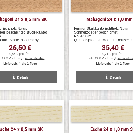
hagoni 24 x 0,5 mm SK
Mahagoni 24 x 1,0 mm
e Echtholz Natur,
Furnier-Starkkante Echtholz Natur
ber beschichtet
(Bügelkante)
Schmelzkleber beschichtet
n
Rolle 50 m
rodukt "Made in Germany"
Qualitätsprodukt "Made in Deutschla
26,50 €
35,40 €
0,53 € pro lfm.
0,71 € pro lfm.
l. 19 % MwSt. zzgl.
Versandkosten
inkl. 19 % MwSt. zzgl.
Versandkos
Lieferzeit:
1 bis 2 Tage
Lieferzeit:
1 bis 2 Tage
Details
Details
sche 24 x 0,5 mm SK
Esche 24 x 1,0 mm 