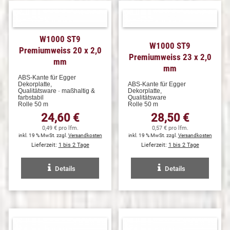
W1000 ST9
W1000 ST9
Premiumweiss 20 x 2,0
Premiumweiss 23 x 2,0
mm
mm
ABS-Kante für Egger
Dekorplatte,
ABS-Kante für Egger
Qualitätsware · maßhaltig &
Dekorplatte,
farbstabil
Qualitätsware
Rolle 50 m
Rolle 50 m
24,60 €
28,50 €
0,49 € pro lfm.
0,57 € pro lfm.
inkl. 19 % MwSt. zzgl.
Versandkosten
inkl. 19 % MwSt. zzgl.
Versandkosten
Lieferzeit:
1 bis 2 Tage
Lieferzeit:
1 bis 2 Tage
Details
Details