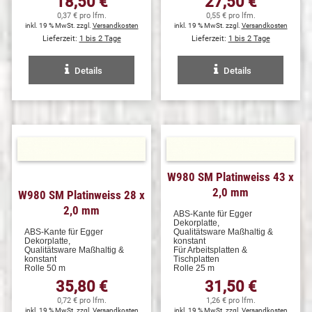
18,50 €
27,50 €
0,37 € pro lfm.
0,55 € pro lfm.
inkl. 19 % MwSt. zzgl.
Versandkosten
inkl. 19 % MwSt. zzgl.
Versandkosten
Lieferzeit:
1 bis 2 Tage
Lieferzeit:
1 bis 2 Tage
Details
Details
W980 SM Platinweiss 43 x
2,0 mm
W980 SM Platinweiss 28 x
2,0 mm
ABS-Kante für Egger
Dekorplatte,
ABS-Kante für Egger
Qualitätsware Maßhaltig &
Dekorplatte,
konstant
Qualitätsware Maßhaltig &
Für Arbeitsplatten &
konstant
Tischplatten
Rolle 50 m
Rolle 25 m
35,80 €
31,50 €
0,72 € pro lfm.
1,26 € pro lfm.
inkl. 19 % MwSt. zzgl.
Versandkosten
inkl. 19 % MwSt. zzgl.
Versandkosten