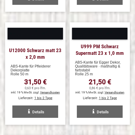
U999 PM Schwarz
U12000 Schwarz matt 23
Supermatt 23 x 1,0 mm
x 2,0 mm
ABS-Kante für Egger Dekor,
ABS-Kante für Pfleiderer
Qualitätsware · maßhaltig &
Dekorplatte
farbstabil
Rolle 50 m
Rolle 25 m
31,50 €
21,50 €
0,63 € pro lfm.
0,86 € pro lfm.
inkl. 19 % MwSt. zzgl.
Versandkosten
inkl. 19 % MwSt. zzgl.
Versandkosten
Lieferzeit:
1 bis 2 Tage
Lieferzeit:
1 bis 2 Tage
Details
Details