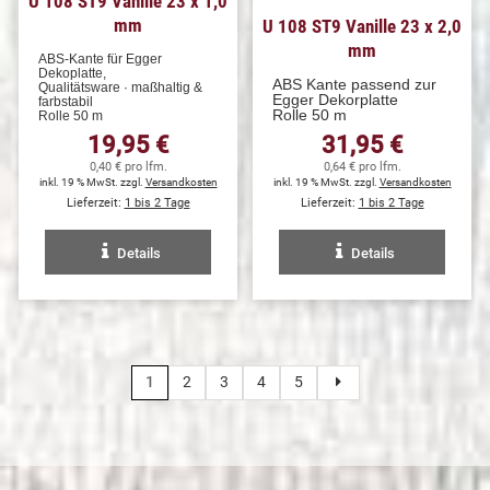
U 108 ST9 Vanille 23 x 1,0
mm
U 108 ST9 Vanille 23 x 2,0
mm
ABS-Kante für Egger
Dekoplatte,
ABS Kante passend zur
Qualitätsware · maßhaltig &
Egger Dekorplatte
farbstabil
Rolle 50 m
Rolle 50 m
19,95 €
31,95 €
0,40 € pro lfm.
0,64 € pro lfm.
inkl. 19 % MwSt. zzgl.
Versandkosten
inkl. 19 % MwSt. zzgl.
Versandkosten
Lieferzeit:
1 bis 2 Tage
Lieferzeit:
1 bis 2 Tage
Details
Details
1
2
3
4
5