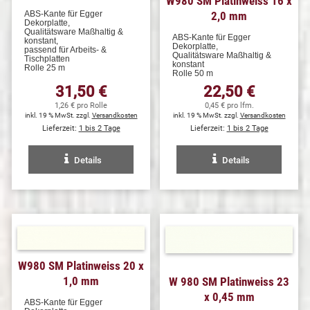
W980 SM Platinweiss 16 x
ABS-Kante für Egger
2,0 mm
Dekorplatte,
Qualitätsware Maßhaltig &
ABS-Kante für Egger
konstant,
Dekorplatte,
passend für Arbeits- &
Qualitätsware Maßhaltig &
Tischplatten
konstant
Rolle 25 m
Rolle 50 m
31,50 €
22,50 €
1,26 € pro Rolle
0,45 € pro lfm.
inkl. 19 % MwSt. zzgl.
Versandkosten
inkl. 19 % MwSt. zzgl.
Versandkosten
Lieferzeit:
1 bis 2 Tage
Lieferzeit:
1 bis 2 Tage
Details
Details
W980 SM Platinweiss 20 x
1,0 mm
W 980 SM Platinweiss 23
x 0,45 mm
ABS-Kante für Egger