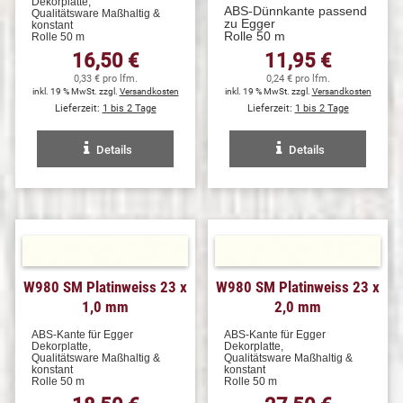
Dekorplatte,
ABS-Dünnkante passend
Qualitätsware Maßhaltig &
zu Egger
konstant
Rolle 50 m
Rolle 50 m
16,50 €
11,95 €
0,33 € pro lfm.
0,24 € pro lfm.
inkl. 19 % MwSt. zzgl.
Versandkosten
inkl. 19 % MwSt. zzgl.
Versandkosten
Lieferzeit:
1 bis 2 Tage
Lieferzeit:
1 bis 2 Tage
Details
Details
W980 SM Platinweiss 23 x
W980 SM Platinweiss 23 x
1,0 mm
2,0 mm
ABS-Kante für Egger
ABS-Kante für Egger
Dekorplatte,
Dekorplatte,
Qualitätsware Maßhaltig &
Qualitätsware Maßhaltig &
konstant
konstant
Rolle 50 m
Rolle 50 m