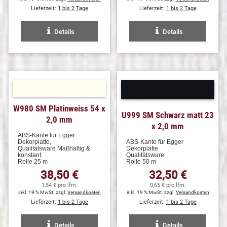
Lieferzeit:
1 bis 2 Tage
Lieferzeit:
1 bis 2 Tage
Details
Details
W980 SM Platinweiss 54 x
U999 SM Schwarz matt 23
2,0 mm
x 2,0 mm
ABS-Kante für Egger
Dekorplatte,
ABS-Kante für Egger
Qualitätsware Maßhaltig &
Dekorplatte
konstant
Qualitätsware
Rolle 25 m
Rolle 50 m
38,50 €
32,50 €
1,54 € pro lfm.
0,65 € pro lfm.
inkl. 19 % MwSt. zzgl.
Versandkosten
inkl. 19 % MwSt. zzgl.
Versandkosten
Lieferzeit:
1 bis 2 Tage
Lieferzeit:
1 bis 2 Tage
Details
Details