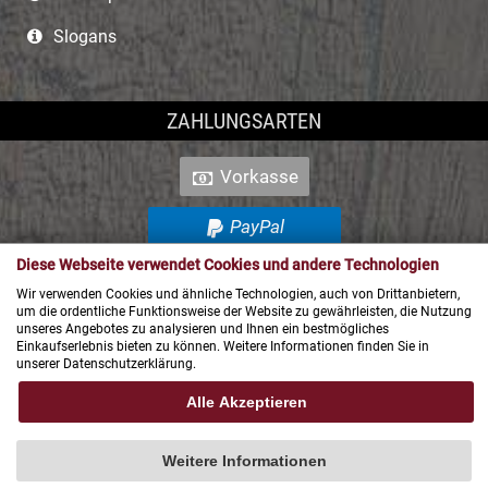
Slogans
ZAHLUNGSARTEN
Vorkasse
PayPal
Diese Webseite verwendet Cookies und andere Technologien
SEPA
Wir verwenden Cookies und ähnliche Technologien, auch von Drittanbietern,
um die ordentliche Funktionsweise der Website zu gewährleisten, die Nutzung
unseres Angebotes zu analysieren und Ihnen ein bestmögliches
Einkaufserlebnis bieten zu können. Weitere Informationen finden Sie in
UNSERE VERTRIEBSPARTNER
unserer Datenschutzerklärung.
Alle Akzeptieren
DHL
Deutsche Post
Weitere Informationen
© 2026 UmleimerKom.de KANTEN für den TISCHLER in RIESENauswahl |
© webdesign by