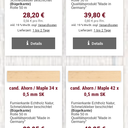
Schmelzkleber beschichtet
Rolle 50 m
(Bügelkante)
Qualitätsprodukt "Made in
Rolle 50 m
Germany"
28,20 €
39,80 €
0,56 € pro lfm.
0,80 € pro lfm.
inkl. 19 % MwSt. zzgl.
Versandkosten
inkl. 19 % MwSt. zzgl.
Versandkosten
Lieferzeit:
1 bis 2 Tage
Lieferzeit:
1 bis 2 Tage
Details
Details
cand. Ahorn / Maple 34 x
cand. Ahorn / Maple 42 x
0,5 mm SK
0,5 mm SK
Furnierkante Echtholz Natur,
Furnierkante Echtholz Natur,
Schmelzkleber beschichtet
Schmelzkleber beschichtet
(Bügelkante)
(Bügelkante)
Rolle 50 m
Rolle 50 m
Qualitätsprodukt "Made in
Qualitätsprodukt "Made in
Germany"
Germany"