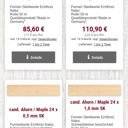
Furnier-Starkkante Echtholz
Furnier-Starkkante Echtholz
Natur
Natur
Rolle 50 m
Rolle 50 m
Qualitätsprodukt "Made in
Qualitätsprodukt "Made in
Germany"
Germany"
85,60 €
110,90 €
1,71 € pro lfm.
2,22 € pro lfm.
inkl. 19 % MwSt. zzgl.
Versandkosten
inkl. 19 % MwSt. zzgl.
Versandkosten
Lieferzeit:
1 bis 2 Tage
Lieferzeit:
1 bis 2 Tage
Details
Details
cand. Ahorn / Maple 24 x
1,0 mm SK
cand. Ahorn / Maple 24 x
0,5 mm SK
Furnier-Starkkante Echtholz
Natur,
Furnierkante Echtholz Natur,
Schmelzkleber beschichtet.