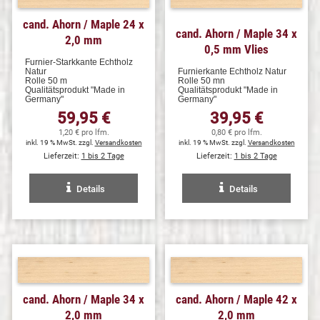
cand. Ahorn / Maple 24 x
cand. Ahorn / Maple 34 x
2,0 mm
0,5 mm Vlies
Furnier-Starkkante Echtholz
Natur
Furnierkante Echtholz Natur
Rolle 50 m
Rolle 50 mn
Qualitätsprodukt "Made in
Qualitätsprodukt "Made in
Germany"
Germany"
59,95 €
39,95 €
1,20 € pro lfm.
0,80 € pro lfm.
inkl. 19 % MwSt. zzgl.
Versandkosten
inkl. 19 % MwSt. zzgl.
Versandkosten
Lieferzeit:
1 bis 2 Tage
Lieferzeit:
1 bis 2 Tage
Details
Details
cand. Ahorn / Maple 34 x
cand. Ahorn / Maple 42 x
2,0 mm
2,0 mm