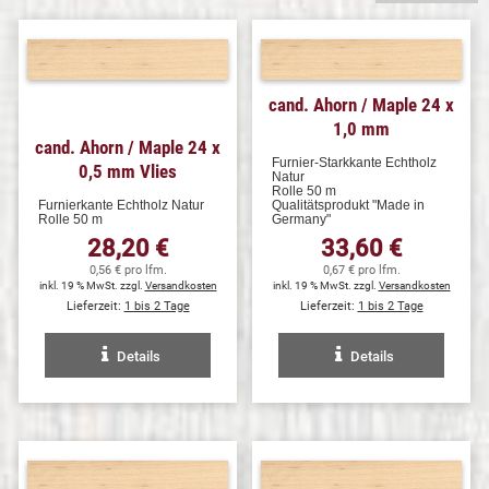
cand. Ahorn / Maple 24 x
1,0 mm
cand. Ahorn / Maple 24 x
Furnier-Starkkante Echtholz
0,5 mm Vlies
Natur
Rolle 50 m
Furnierkante Echtholz Natur
Qualitätsprodukt "Made in
Rolle 50 m
Germany"
28,20 €
33,60 €
0,56 € pro lfm.
0,67 € pro lfm.
inkl. 19 % MwSt. zzgl.
Versandkosten
inkl. 19 % MwSt. zzgl.
Versandkosten
Lieferzeit:
1 bis 2 Tage
Lieferzeit:
1 bis 2 Tage
Details
Details