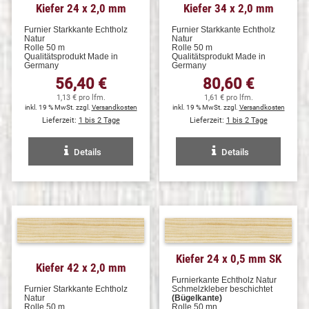
Kiefer 24 x 2,0 mm
Kiefer 34 x 2,0 mm
Furnier Starkkante Echtholz
Furnier Starkkante Echtholz
Natur
Natur
Rolle 50 m
Rolle 50 m
Qualitätsprodukt Made in
Qualitätsprodukt Made in
Germany
Germany
56,40 €
80,60 €
1,13 € pro lfm.
1,61 € pro lfm.
inkl. 19 % MwSt. zzgl.
Versandkosten
inkl. 19 % MwSt. zzgl.
Versandkosten
Lieferzeit:
1 bis 2 Tage
Lieferzeit:
1 bis 2 Tage
Details
Details
Kiefer 24 x 0,5 mm SK
Kiefer 42 x 2,0 mm
Furnierkante Echtholz Natur
Furnier Starkkante Echtholz
Schmelzkleber beschichtet
Natur
(Bügelkante)
Rolle 50 m
Rolle 50 mn