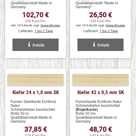
Qualitätsprodukt Made in
Qualitätsprodukt "Made in
Germany
Germany"
102,70 €
26,50 €
2,05 € pro lfm.
0,53 € pro lfm.
inkl. 19 % MwSt. zzgl.
Versandkosten
inkl. 19 % MwSt. zzgl.
Versandkosten
Lieferzeit:
1 bis 2 Tage
Lieferzeit:
1 bis 2 Tage
Details
Details
Kiefer 24 x 1,0 mm SK
Kiefer 42 x 0,5 mm SK
Furnier Starkkante Echtholz
Furnierkante Echtholz Natur
Natur
Schmelzkleber beschichtet
Schmelzkleber beschichtet
(Bügelkante)
Rolle 50 m
Rolle 50 mn
Qualitätsprodukt Made in
Qualitätsprodukt Made in
Germany
Germany
37,85 €
48,70 €
0,76 € pro lfm.
0,97 € pro lfm.